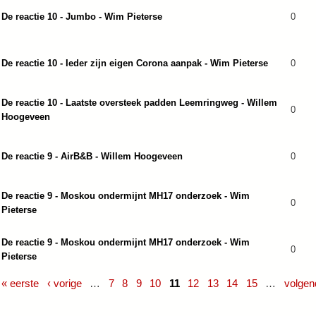
De reactie 10 - Jumbo - Wim Pieterse
0
De reactie 10 - Ieder zijn eigen Corona aanpak - Wim Pieterse
0
De reactie 10 - Laatste oversteek padden Leemringweg - Willem
0
Hoogeveen
De reactie 9 - AirB&B - Willem Hoogeveen
0
De reactie 9 - Moskou ondermijnt MH17 onderzoek - Wim
0
Pieterse
De reactie 9 - Moskou ondermijnt MH17 onderzoek - Wim
0
Pieterse
« eerste
‹ vorige
…
7
8
9
10
11
12
13
14
15
…
volgen
Pagina's