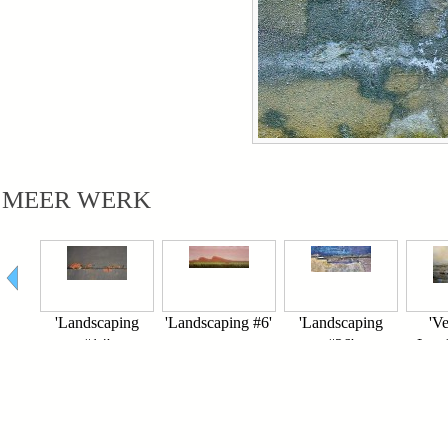
MEER WERK
 #2
'Landscaping
'Landscaping #6'
'Landscaping
'V
#14'
#26'
Land