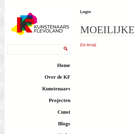
J
Login
MOEILIJK
[Ga terug]
Zoekveld
Zoeken
Home
Over de KF
Kunstenaars
Projecten
Cunst
Blogs