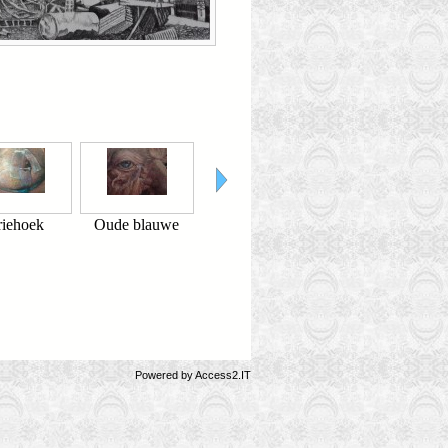
iehoek
Oude blauwe
In de ogen van de
Trui met parels
ogen
pionier
Powered by
Access2.IT