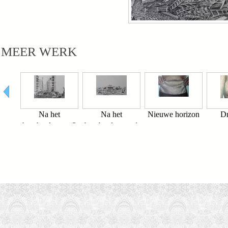
MEER WERK
Na het
Na het
Nieuwe horizon
Dr
nt 3
bombardement 2
bombardement 1