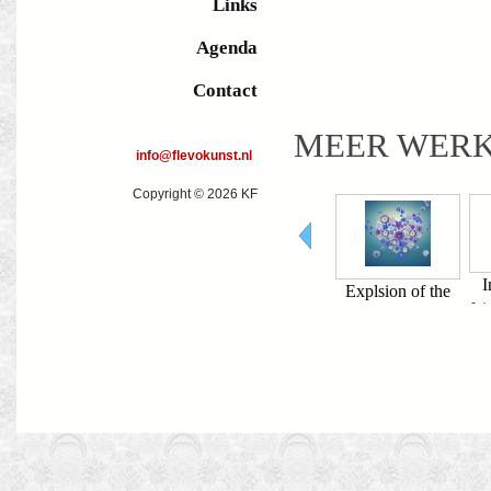
Links
Agenda
Contact
MEER WER
info@flevokunst.nl
Copyright © 2026 KF
Intersection of
Leave lust of the
Explsion of the
L
faith and meaning
wicked fear
heart
t