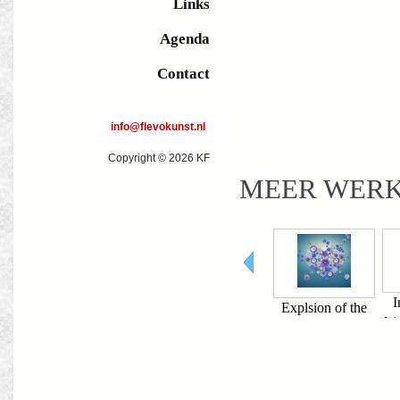
Links
Agenda
Contact
info@flevokunst.nl
Copyright © 2026 KF
MEER WER
Intersection of
Leave lust of the
Explsion of the
L
faith and meaning
wicked fear
heart
t