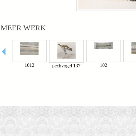
MEER WERK
1012
102
pechvogel 137
1