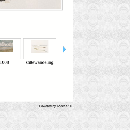
1008
stiltewandeling
A 77
A 34
33
Powered by
Access2.IT